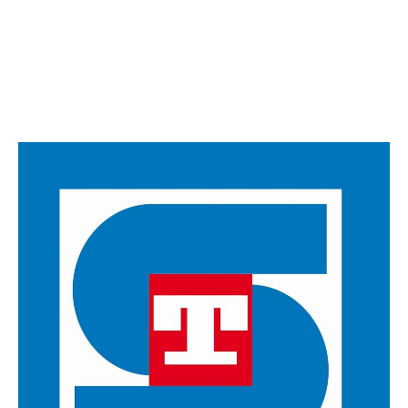
istockphoto-1145620236-612x612